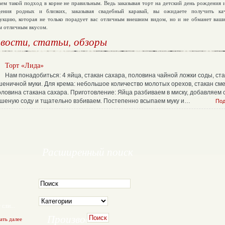
аем такой подход в корне не правильным. Ведь заказывая торт на детский день рождения 
ения родных и близких, заказывая свадебный каравай, вы ожидаете получить ка
укцию, которая не только порадует вас отличным внешним видом, но и не обманет ваш
м отличным вкусом.
вости,
статьи, обзоры
Торт «Лида»
Нам понадобиться: 4 яйца, стакан сахара, половина чайной ложки соды, ст
шеничной муки. Для крема: небольшое количество молотых орехов, стакан см
оловина стакана сахара. Приготовление: Яйца разбиваем в миску, добавляем 
ашеную соду и тщательно взбиваем. Постепенно всыпаем муку и…
Под
Расширенный
поиск
 сли...
Производитель
ать далее