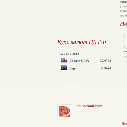
счит
рожд
прод
свои
Но
Курс
валют ЦБ РФ
п
п
на 21.12.2013
г
Доллар США
32,9798
Евро
44,9680
Статьи
Эльзасский торт
Нам понадобиться: 80 г сахара, 80 г
15-11-2012
Чит