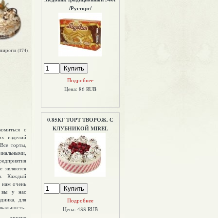
/Русторг/
пироги (174)
Подробнее
Цена: 86 RUB
0.85КГ ТОРТ ТВОРОЖ. С
КЛУБНИКОЙ MIREL
комиться с
их изделий
 Все торты,
гинальными,
редприятия
е являются
в. Каждый
ь нам очень
 вы у нас
здника, для
Подробнее
икальность.
Цена: 488 RUB
и другие