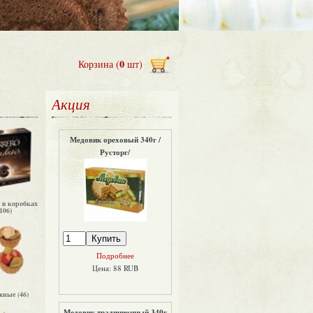
0
Корзина (
шт)
Акция
Медовик ореховый 340г /
Русторг/
 в коробках
106)
Подробнее
Цена: 88 RUB
ные (46)
Медовик традиционный 340г