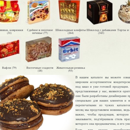
яники, коврижки
Сдобное и песочное
Шоколадные конфеты
Шоколад с добавками
Торты и 
(31)
печенье (77)
(264)
(343)
Вафли (79)
Восточные сладости
Жевательная резинка
(18)
(93)
В нашем каталоге вы можете озна
широким ассортиментом кондитерск
под заказ и уже готовой продукции.
представленные у нас
, являются ори
они были разработаны дизайнерами п
специально для наших клиентов и н
перепечатками из чужих каталого
месяц мы представляем новинки, вед
важно, чтобы продукция, которую
заказываете, подчёркивала стиль пра
которого она предназначена, и его ун
Если вам нужно приобрест