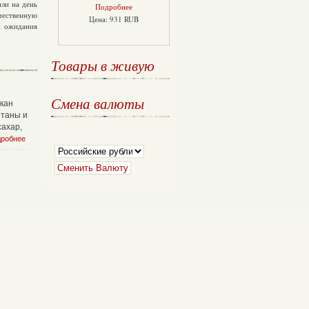
или на день
Подробнее
чественную
Цена: 931 RUB
и ожидания
Товары
в живую
Смена
валюты
акан
етаны и
сахар,
робнее