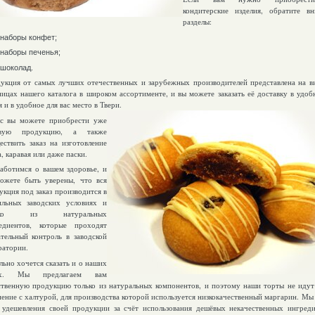
кондитерские изделия, обратите в
разделы:
наборы конфет
;
наборы печенья;
шоколад.
укция от самых лучших отечественных и зарубежных производителей представлена на в
ницах нашего каталога в широком ассортименте, и вы можете заказать её доставку в удоб
 и в удобное для вас место в Твери.
с вы можете приобрести уже
овую продукцию, а также
ествить заказ на изготовление
, каравая или даже паски.
аботимся о вашем здоровье, и
ожете быть уверены, что вся
укция под заказ производится в
ильных заводских условиях и
лько из натуральных
едиентов, которые проходят
ательный контроль в заводской
ратории.
льно хочется сказать и о наших
ах. Мы предлагаем вам
ственную продукцию только из натуральных компонентов, и поэтому наши торты не идут 
нение с халтурой, для производства которой используется низкокачественный маргарин. Мы
 удешевления своей продукции за счёт использования дешёвых некачественных ингред