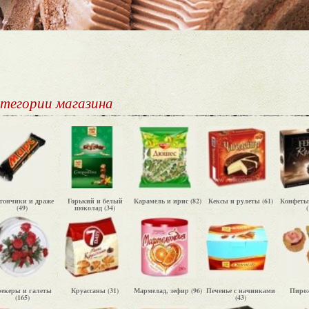
тегории
магазина
тончики и драже
Горький и белый
Карамель и ирис (82)
Кексы и рулеты (61)
Конфеты
(49)
шоколад (34)
(
рекеры и галеты
Круассаны (31)
Мармелад, зефир (96)
Печенье с начинками
Пирож
(165)
(43)