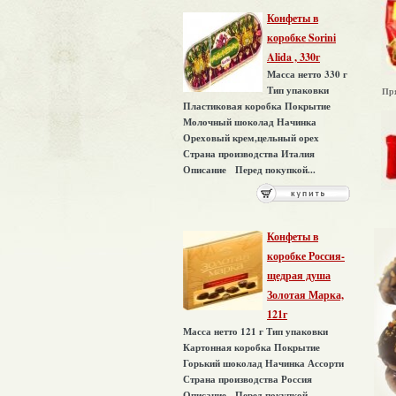
Конфеты в
коробке Sorini
Alida , 330г
Масса нетто 330 г
Тип упаковки
Пр
Пластиковая коробка Покрытие
Молочный шоколад Начинка
Ореховый крем,цельный орех
Страна производства Италия
Описание Перед покупкой...
Конфеты в
коробке Россия-
щедрая душа
Золотая Марка,
121г
Масса нетто 121 г Тип упаковки
Картонная коробка Покрытие
Горький шоколад Начинка Ассорти
Страна производства Россия
Описание Перед покупкой