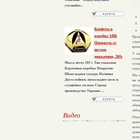
уточняйте...
Конфеты в
коробке АВК
Прод
стра
Парижель со
время
вкусом
У на
моккачино, 285г
гот
Масса нетто 285 г Тип упаковки
осущ
Картонная коробка Покрытие
торта
Шоколадная глазурь Начинка
Мы з
Двухслойная, шоколадное желе и
вы м
прод
сгущённое молоко Страна
стер
производства Украина ...
то
ингр
обяз
лабо
Видео
Отде
цен
каче
срав
пути